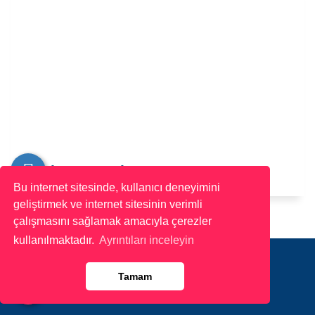
VAN BİREYSEL TERAPİ
Bu internet sitesinde, kullanıcı deneyimini
geliştirmek ve internet sitesinin verimli
çalışmasını sağlamak amacıyla çerezler
kullanılmaktadır.
Ayrıntıları inceleyin
Tamam
İyi Bir Psikoloğun Özellikleri