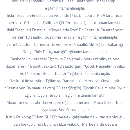
verilen 100 saatlik ‘’Sistemik Bilişsel Davranışçı Cinsel Terapi’’
eğitimini tamamlamıştır.
İlişki Terapileri Enstitüsü bünyesinde Prof. Dr. Cebrail KISA tarafından
verilen 100 saatlik ‘’Evlilik ve Çift Terapisi’’ eğitimini tamamlamıştır.
İlişki Terapileri Enstitüsü bünyesinde Prof. Dr. Cebrail KISA tarafından
verilen 10 saatlik ‘’Boşanma Terapisi’’ eğitimini tamamlamıştır.
Aknet Akademi bünyesinde verilen 464 saatlik Milli Eğitim Bakanlığı
Onaylı ‘’Aile Danışmanlığı’’ eğitimini tamamlamıştır.
Başkent Üniversitesi Eğitim ve Danışmalık Merkezi bünyesinde
düzenlenen 48 saat(uzaktan) 12 saat(örgün) ‘’Çocuk Resimleri Analizi
ve Psikolojik Resim Testleri’’ eğitimini tamamlamıştır.
Başkent üniversitesi Eğitim ve Danışmanlık Merkezi bünyesinde
düzenlenen 84 saat(uzaktan) 36 saat(örgün) ‘’Çocuk Gelişiminde Oyun
Eğitimi (Oyun Terapisi)’’ eğitimini tamamlamıştır.
Moxo Türkiye tarafından verilen eğitim sonucunda Moxo Dikkat Testi
Uygulayıcı Sertifikası almıştır.
Klinik Psikolog Türkan GÜNER mesleki çalışmalarına kurucusu olduğu,
Van İpekyolu’nda bulunan Elza Psikoloji Merkezi’nde devam