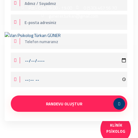
Pzt - Cum 09:00 - 19:00
0 (530) 467 56 70
gunerer.turkan@gmail.com
RANDEVU OLUŞTUR
KLINIK
PSIKOLOG