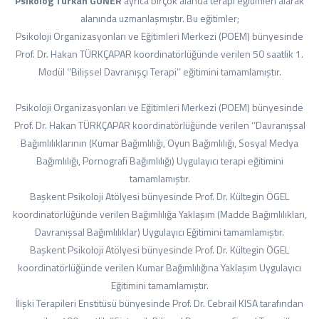
Psikolog Türkan GÜNER
ayrıca birçok alanda terapi eğitimleri alarak
alanında uzmanlaşmıştır. Bu eğitimler;
Psikoloji Organizasyonları ve Eğitimleri Merkezi (POEM) bünyesinde
Prof. Dr. Hakan TÜRKÇAPAR koordinatörlüğünde verilen 50 saatlik 1.
Modül ‘’Bilişsel Davranışçı Terapi’’ eğitimini tamamlamıştır.
Psikoloji Organizasyonları ve Eğitimleri Merkezi (POEM) bünyesinde
Prof. Dr. Hakan TÜRKÇAPAR koordinatörlüğünde verilen ‘’Davranışsal
Bağımlılıklarının (Kumar Bağımlılığı, Oyun Bağımlılığı, Sosyal Medya
Bağımlılığı, Pornografi Bağımlılığı) Uygulayıcı terapi eğitimini
tamamlamıştır.
Başkent Psikoloji Atölyesi bünyesinde Prof. Dr. Kültegin ÖGEL
koordinatörlüğünde verilen Bağımlılığa Yaklaşım (Madde Bağımlılıkları,
Davranışsal Bağımlılıklar) Uygulayıcı Eğitimini tamamlamıştır.
Başkent Psikoloji Atölyesi bünyesinde Prof. Dr. Kültegin ÖGEL
koordinatörlüğünde verilen Kumar Bağımlılığına Yaklaşım Uygulayıcı
Eğitimini tamamlamıştır.
İlişki Terapileri Enstitüsü bünyesinde Prof. Dr. Cebrail KISA tarafından